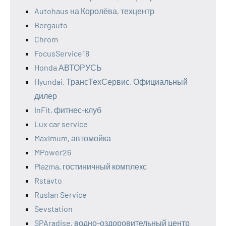
Autohaus на Королёва, техцентр
Bergauto
Chrom
FocusService18
Honda АВТОРУСЬ
Hyundai. ТрансТехСервис. Официальный
дилер
InFit, фитнес-клуб
Lux car service
Maximum, автомойка
MPower26
Plazma, гостиничный комплекс
Rstavto
Ruslan Service
Sevstation
SPAradise, водно-оздоровительный центр