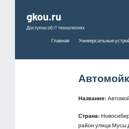
Перейти
к
gkou.ru
содержимому
Доступно об IT технологиях
Главная
Универсальные устро
Автомойк
Название:
Автомой
Страна:
Новосибирс
район улица Мусы 