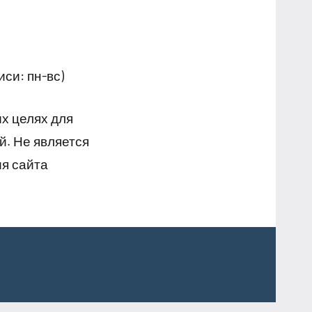
си: пн-вс)
х целях для
й. Не является
я сайта