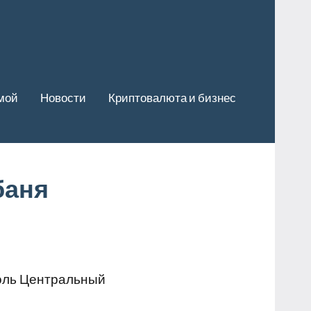
мой
Новости
Криптовалюта и бизнес
баня
оль Центральный