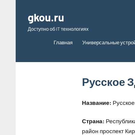
Перейти
к
gkou.ru
содержимому
Доступно об IT технологиях
Главная
Универсальные устро
Русское 
Название:
Русское
Страна:
Республик
район проспект Кир