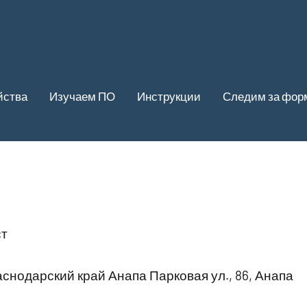
йства
Изучаем ПО
Инструкции
Следим за фор
т
снодарский край Анапа Парковая ул., 86, Анапа