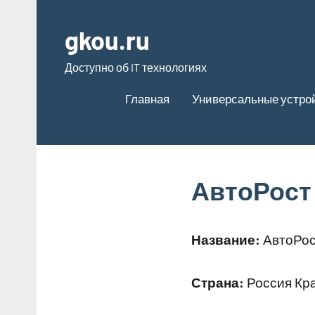
Перейти
к
gkou.ru
содержимому
Доступно об IT технологиях
Главная
Универсальные устро
АвтоРост
Название:
АвтоРос
Страна:
Россия Кра