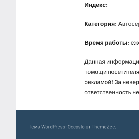
Индекс:
Категория:
Автосе
Время работы:
еже
Данная информация
помощи посетителям
рекламой! За неве
ответственность не
Тема WordPress: Occasio от ThemeZee.