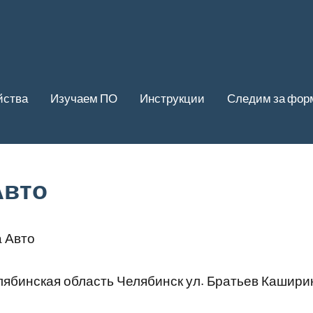
йства
Изучаем ПО
Инструкции
Следим за фор
Авто
 Авто
ябинская область Челябинск ул. Братьев Кашириных