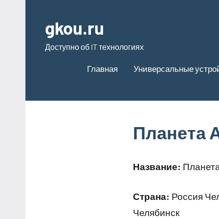
Перейти
к
gkou.ru
содержимому
Доступно об IT технологиях
Главная
Универсальные устро
Планета 
Название:
Планета
Страна:
Россия Чел
Челябинск