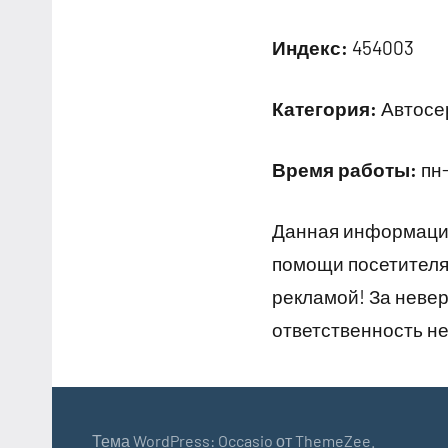
Индекс:
454003
Категория:
Автосер
Время работы:
пн-
Данная информация
помощи посетителям
рекламой! За неве
ответственность не
Тема WordPress: Occasio от ThemeZee.