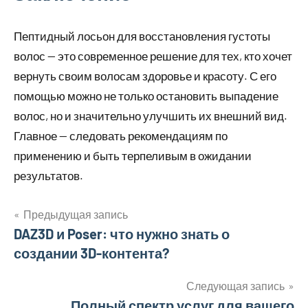
Пептидный лосьон для восстановления густоты
волос — это современное решение для тех, кто хочет
вернуть своим волосам здоровье и красоту. С его
помощью можно не только остановить выпадение
волос, но и значительно улучшить их внешний вид.
Главное — следовать рекомендациям по
применению и быть терпеливым в ожидании
результатов.
Предыдущая запись
Навигация
DAZ3D и Poser: что нужно знать о
создании 3D-контента?
по
записям
Следующая запись
Полный спектр услуг для вашего