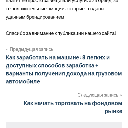
платят не просто за вещи или услуги, а за бренд, за
те положительные эмоции, которые созданы
удачным брендированием.
Спасибо за внимание к публикации нашего сайта!
Предыдущая запись
Навигация
Как заработать на машине: 8 легких и
доступных способов заработка +
по
варианты получения дохода на грузовом
записям
автомобиле
Следующая запись
Как начать торговать на фондовом
рынке