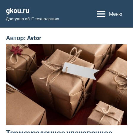
Перейти
gkou.ru
к
Меню
Доступно об IT технологиях
содержимому
Автор:
Avtor
Термоусадочное упаковочное