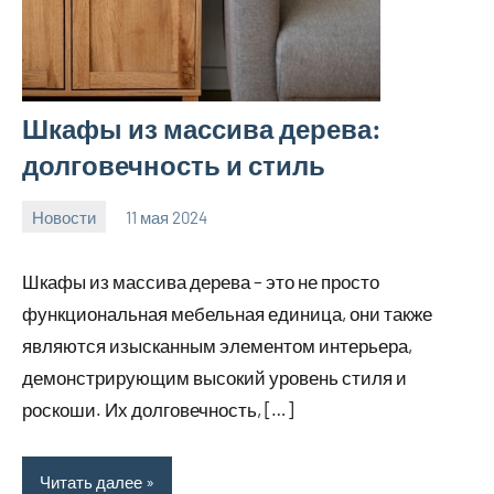
Шкафы из массива дерева:
долговечность и стиль
Новости
11 мая 2024
Avtor
Нет
комментариев
Шкафы из массива дерева – это не просто
функциональная мебельная единица, они также
являются изысканным элементом интерьера,
демонстрирующим высокий уровень стиля и
роскоши. Их долговечность, […]
Читать далее