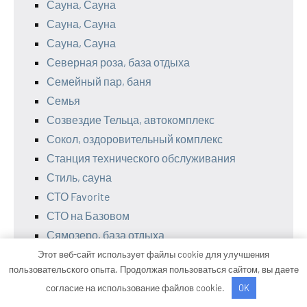
Сауна, Сауна
Сауна, Сауна
Сауна, Сауна
Северная роза, база отдыха
Семейный пар, баня
Семья
Созвездие Тельца, автокомплекс
Сокол, оздоровительный комплекс
Станция технического обслуживания
Стиль, сауна
СТО Favorite
СТО на Базовом
Сямозеро, база отдыха
Техника тела, сауна
Этот веб-сайт использует файлы cookie для улучшения
пользовательского опыта. Продолжая пользоваться сайтом, вы даете
Техресурс, автокомплекс
согласие на использование файлов cookie.
OK
Тракмоторс