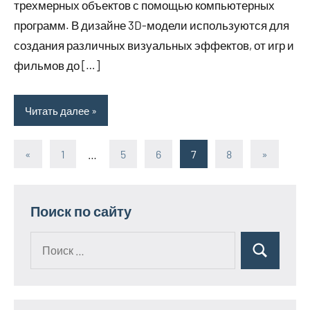
трехмерных объектов с помощью компьютерных
программ. В дизайне 3D-модели используются для
создания различных визуальных эффектов, от игр и
фильмов до […]
Читать далее
«
Предыдущие
1
…
5
6
7
8
Следующ
»
Пагинация
записи
записи
записей
Поиск по сайту
Поиск
Поиск
для: