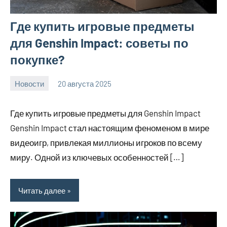
Где купить игровые предметы
для Genshin Impact: советы по
покупке?
Новости
20 августа 2025
Avtor
Нет
комментариев
Где купить игровые предметы для Genshin Impact
Genshin Impact стал настоящим феноменом в мире
видеоигр, привлекая миллионы игроков по всему
миру. Одной из ключевых особенностей […]
Читать далее