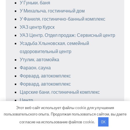
У Гуньки, баня
У Михалыча, гостиничный дом
У Фаниля, гостинично-банный комплекс
УАЗ центр Курск
УАЗ Центр, Отдел продаж; Сервисный центр
Усадьба Хлыновская, семейный
оздоровительный центр
Утулик, автомойка
Фараон, сауна
Форвард, автокомплекс
Форвард, автокомплекс
Царские бани, гостиничный комплекс
Центр
Этот веб-сайт использует файлы cookie для улучшения
Центр автомоечных услуг, Центр
пользовательского опыта. Продолжая пользоваться сайтом, вы даете
автомоечных услуг
согласие на использование файлов cookie.
OK
Центр автомоечных услуг, Центр