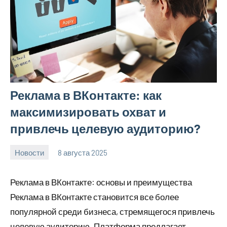
Реклама в ВКонтакте: как
максимизировать охват и
привлечь целевую аудиторию?
Новости
8 августа 2025
Avtor
Нет
комментариев
Реклама в ВКонтакте: основы и преимущества
Реклама в ВКонтакте становится все более
популярной среди бизнеса, стремящегося привлечь
целевую аудиторию. Платформа предлагает