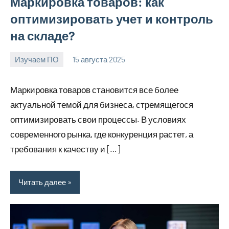
Маркировка товаров: как
оптимизировать учет и контроль
на складе?
Изучаем ПО
15 августа 2025
Avtor
Нет
комментариев
Маркировка товаров становится все более
актуальной темой для бизнеса, стремящегося
оптимизировать свои процессы. В условиях
современного рынка, где конкуренция растет, а
требования к качеству и […]
Читать далее