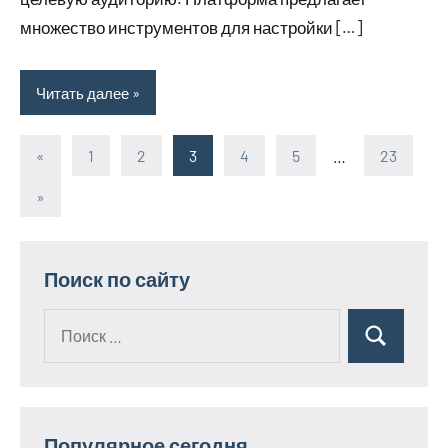
множество инструментов для настройки […]
Читать далее
«
Предыдущие
1
2
3
4
5
…
23
Пагинация
записи
Следующие
»
записей
записи
Поиск по сайту
Поиск
Поиск
для:
Популярное сегодня